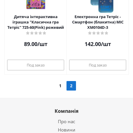
Дитяча інтерактивна
Електронна гра Тетріс -
іграшка "Класична гра
Смартфон (блакитна) MIC
Тетріс" 725-60(Pink) рожевий
XM0104D-3
89.00
/шт
142.00
/шт
Под заказ
Под заказ
1
2
Компанія
Про нас
Новини