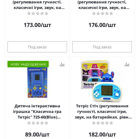
(регулювання гучності,
(регулювання гучності,
класичні ігри, звук, на
класичні ігри, звук, на
батарейках, рівні
батарейках, рівні
складності) MIC EC888-4C
складності, в коробці) MIC
173.00
/шт
176.00
/шт
EC888-4D
Под заказ
Под заказ
НОВЕ НАДХОДЖЕННЯ
Дитяча інтерактивна
Тетріс Стіч (регулювання
іграшка "Класична гра
гучності, класичні ігри,
Тетріс" 725-60(Blue)
звук, на батарейках, рівні
блакитний
складності) MIC EC888-4A
89.00
/шт
182.00
/шт