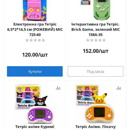
Електронна гра Тетріс
Інтерактивна гра Тетріс.
6,5*2*14,5 см (РОЖЕВИЙ) MIC
Brick Game, зелений MIC
725-60
158A-35
152.00
/шт
120.00
/шт
Купити
Под заказ
Тетріс аніме Куромі
Тетріс Аніме. Пікачу