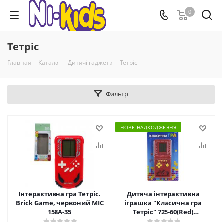
0
Тетріс
Главная
-
Каталог
-
Дитячі гаджети
-
Тетріс
Фильтр
НОВЕ НАДХОДЖЕННЯ
Інтерактивна гра Тетріс.
Дитяча інтерактивна
Brick Game, червоний MIC
іграшка "Класична гра
158A-35
Тетріс" 725-60(Red)
червоний