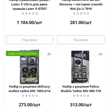
Laser X Ultra для двох
Бінокль + ліхтарик (синій)
гравців Laser X 87557
Wei Jia Li 7916
1 184.00
/шт
281.00
/шт
Под заказ
Под заказ
НОВЕ НАДХОДЖЕННЯ
Набір із раціями Military
Набір з раціями Police
walkie talkie MIC 1853-D14
Walkie Talkie MIC 005-17A
273.00
/шт
313.00
/шт