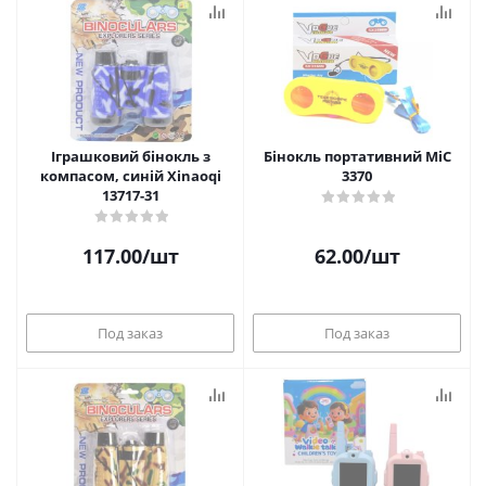
Іграшковий бінокль з
Бінокль портативний MiC
компасом, синій Xinaoqi
3370
13717-31
117.00
/шт
62.00
/шт
Под заказ
Под заказ