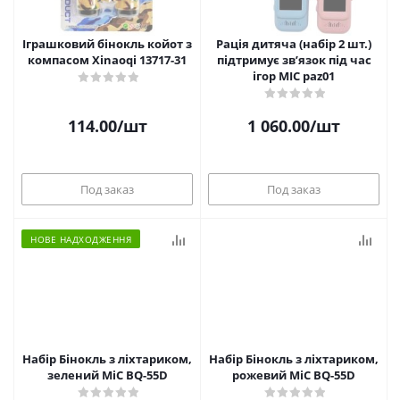
Іграшковий бінокль койот з
Рація дитяча (набір 2 шт.)
компасом Xinaoqi 13717-31
підтримує зв’язок під час
ігор MIC paz01
114.00
/шт
1 060.00
/шт
Под заказ
Под заказ
НОВЕ НАДХОДЖЕННЯ
Набір Бінокль з ліхтариком,
Набір Бінокль з ліхтариком,
зелений MiC BQ-55D
рожевий MiC BQ-55D