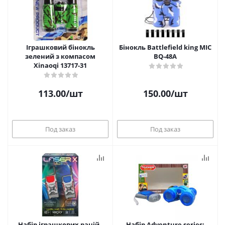
Іграшковий бінокль
Бінокль Battlefield king MIC
зелений з компасом
BQ-48A
Xinaoqi 13717-31
113.00
/шт
150.00
/шт
Под заказ
Под заказ
Набір іграшкових рацій -
Набір Adventure series: