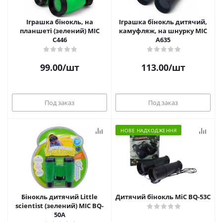
Іграшка бінокль, на
Іграшка бінокль дитячий,
планшеті (зелений) MIC
камуфляж, на шнурку MIC
C446
A635
99.00
/шт
113.00
/шт
Под заказ
Под заказ
НОВЕ НАДХОДЖЕННЯ
Бінокль дитячий Little
Дитячий бінокль MiC BQ-53C
scientist (зелений) MIC BQ-
50A