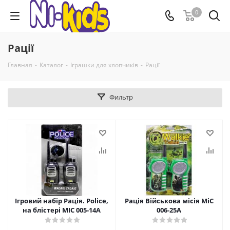
0
Рації
Главная
-
Каталог
-
Іграшки для хлопчиків
-
Рації
Фильтр
Ігровий набір Рація. Police,
Рація Військова місія MiC
на блістері MIC 005-14A
006-25A