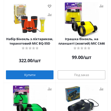
Набір Бінокль з ліхтариком,
Іграшка бінокль, на
теракотовий MiC BQ-55D
планшеті (жовтий) MIC C446
99.00
/шт
322.00
/шт
Купити
Под заказ