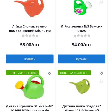
Лійка Слоник темно-
Лійка зелена №3 Бамсик
помаранчевий MiC 10110
016/5
58.00
/шт
54.00
/шт
Купити
Купити
НОВЕ НАДХОДЖЕННЯ
НОВЕ НАДХОДЖЕННЯ
Дитяча іграшка "Лійка №16"
Дитяча лійка "Садова"
0216BMS(Green) розмір
Mtoys 10110 Зелений