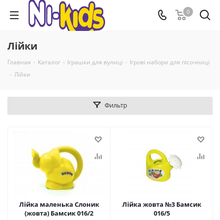
0
Лійки
Главная
-
Каталог
-
Іграшки для вулиці
-
Ігрові набори для пісочниці
-
Лійки
Фильтр
Лійка маленька Слоник
Лійка жовта №3 Бамсик
(жовта) Бамсик 016/2
016/5