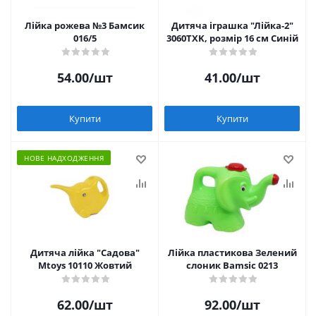
Лійка рожева №3 Бамсик
Дитяча іграшка "Лійка-2"
016/5
3060TXK, розмір 16 см Синій
54.00
/шт
41.00
/шт
Купити
Купити
НОВЕ НАДХОДЖЕННЯ
Дитяча лійка "Садова"
Лійка пластикова Зелений
Mtoys 10110 Жовтий
слоник Bamsic 0213
62.00
/шт
92.00
/шт