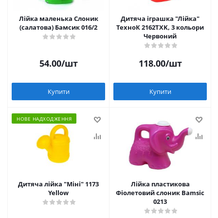
Лійка маленька Слоник
Дитяча іграшка "Лійка"
(салатова) Бамсик 016/2
ТехноК 2162TXK, 3 кольори
Червоний
54.00
/шт
118.00
/шт
Купити
Купити
НОВЕ НАДХОДЖЕННЯ
Дитяча лійка "Міні" 1173
Лійка пластикова
Yellow
Фіолетовий слоник Bamsic
0213