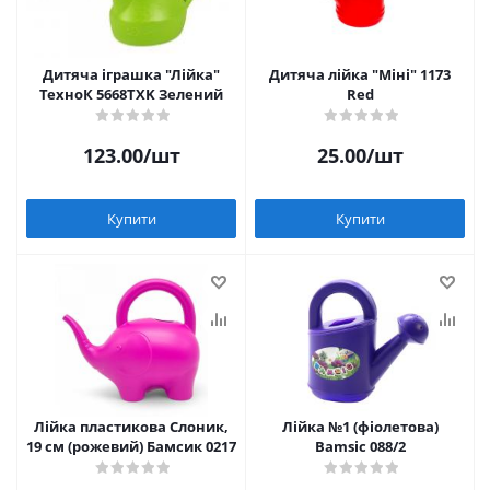
Дитяча іграшка "Лійка"
Дитяча лійка "Міні" 1173
ТехноК 5668TXK Зелений
Red
123.00
/шт
25.00
/шт
Купити
Купити
Лійка пластикова Слоник,
Лійка №1 (фіолетова)
19 см (рожевий) Бамсик 0217
Bamsic 088/2