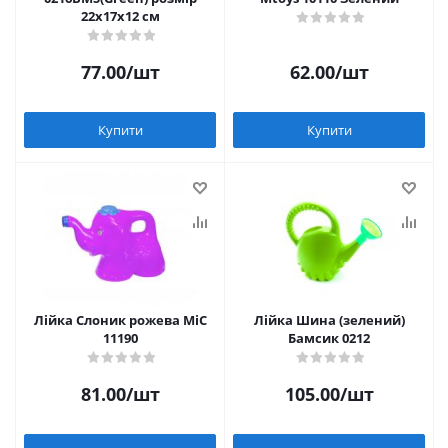
22х17х12 см
77.00
/шт
62.00
/шт
Купити
Купити
Лійка Слоник рожева MiC
Лійка Шина (зелений)
11190
Бамсик 0212
81.00
/шт
105.00
/шт