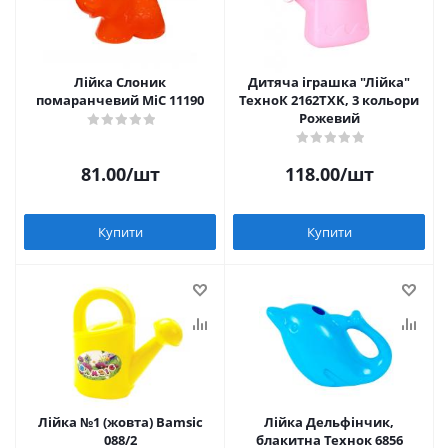
Лійка Cлоник
Дитяча іграшка "Лійка"
помаранчевий MiC 11190
ТехноК 2162TXK, 3 кольори
Рожевий
81.00
/шт
118.00
/шт
Купити
Купити
Лійка №1 (жовта) Bamsic
Лійка Дельфінчик,
088/2
блакитна Технок 6856