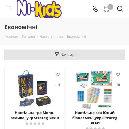
0
Економічні
Главная
-
Каталог
-
Настільні ігри
-
Економічні
Фильтр
Настільна гра Mono,
Настільна гра Юний
велика, укр Strateg 30810
бізнесмен (укр) Strateg
30341