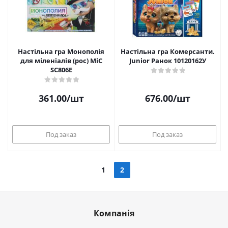
Настільна гра Монополія
Настільна гра Комерсанти.
для міленіалів (рос) MiC
Junior Ранок 10120162У
SC806E
361.00
/шт
676.00
/шт
Под заказ
Под заказ
1
2
Компанія