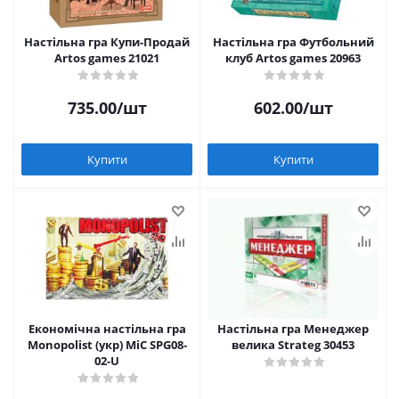
Настільна гра Купи-Продай
Настільна гра Футбольний
Artos games 21021
клуб Artos games 20963
735.00
/шт
602.00
/шт
Купити
Купити
Економічна настільна гра
Настільна гра Менеджер
Monopolist (укр) MiC SPG08-
велика Strateg 30453
02-U