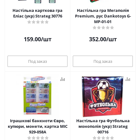
Настільна карткова гра
Настільна гра Мегаполія
Еліас (укр) Strateg 30776
Premium, рус Dankotoys G-
MP-01-01
159.00
/шт
352.00
/шт
Под заказ
Под заказ
Іграшкові банкноти Євро,
Настільна гра Футбольна
купюри, монети, картка MIC
монополія (укр) Strateg
929-058A
00716