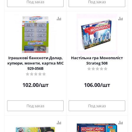
Под заказ
Под заказ
Іграшкові банкноти Долар,
Настільна гра Монополіст
купюри, монети, картка MIC
Strateg 508
929-056B
102.00
/шт
106.00
/шт
Под заказ
Под заказ