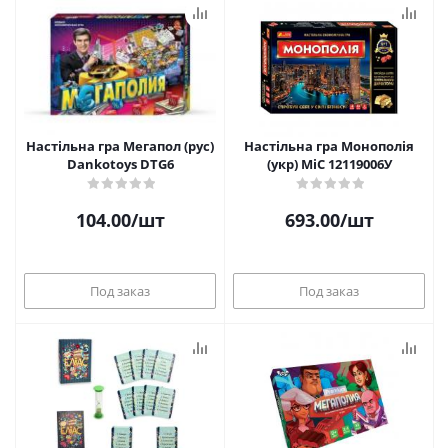
Настільна гра Мегапол (рус)
Настільна гра Монополія
Dankotoys DTG6
(укр) MiC 12119006У
104.00
/шт
693.00
/шт
Под заказ
Под заказ