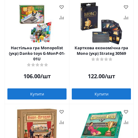
Настільна гра Monopolist
Карткова економічна гра
(укр) Danko toys G-MonP-01-
Mono (укр) Strateg 30569
01U
106.00
/шт
122.00
/шт
Купити
Купити