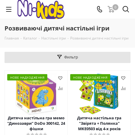
0
Розвиваючі дитячі настільні ігри
Главная
-
Каталог
-
Настільні ігри
-
Розвиваючі дитячі настільні ігри
Фильтр
НОВЕ НАДХОДЖЕННЯ
НОВЕ НАДХОДЖЕННЯ
Дитяча настільна гра мемо
Дитяча настільна гра
"Динозаври" DoDo 300142, 24
"Звірята + Полянка"
фішки
MKE0503 від 4-х років