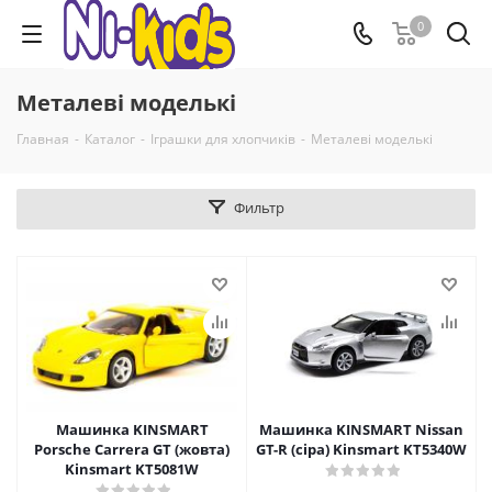
0
Металеві моделькі
Главная
-
Каталог
-
Іграшки для хлопчиків
-
Металеві моделькі
Фильтр
Машинка KINSMART
Машинка KINSMART Nissan
Porsche Carrera GT (жовта)
GT-R (сіра) Kinsmart KT5340W
Kinsmart KT5081W