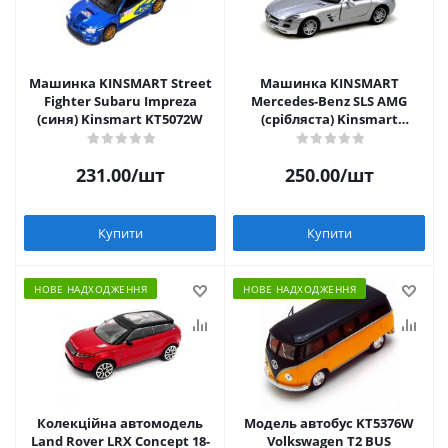
Машинка KINSMART Street
Машинка KINSMART
Fighter Subaru Impreza
Mercedes-Benz SLS AMG
(синя) Kinsmart KT5072W
(срібляста) Kinsmart
KT5349W
231.00
/шт
250.00
/шт
Купити
Купити
НОВЕ НАДХОДЖЕННЯ
НОВЕ НАДХОДЖЕННЯ
Колекційна автомодель
Модель автобус KT5376W
Land Rover LRX Concept 18-
Volkswagen T2 BUS