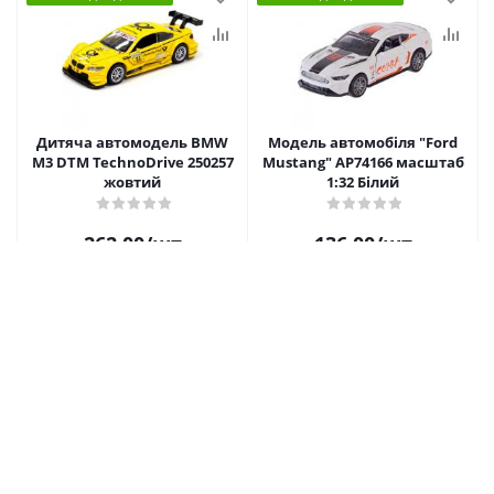
Дитяча автомодель BMW
Модель автомобіля "Ford
M3 DTM TechnoDrive 250257
Mustang" AP74166 масштаб
жовтий
1:32 Білий
262.00
/шт
136.00
/шт
Купити
Купити
НОВЕ НАДХОДЖЕННЯ