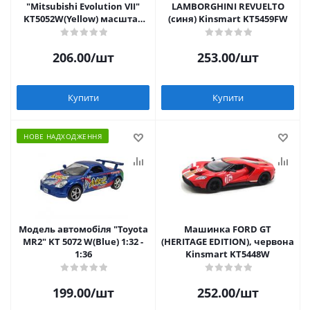
"Mitsubishi Evolution VII"
LAMBORGHINI REVUELTO
KT5052W(Yellow) масштаб
(синя) Kinsmart KT5459FW
1:42
206.00
/шт
253.00
/шт
Купити
Купити
НОВЕ НАДХОДЖЕННЯ
Модель автомобіля "Toyota
Машинка FORD GT
MR2" KT 5072 W(Blue) 1:32 -
(HERITAGE EDITION), червона
1:36
Kinsmart KT5448W
199.00
/шт
252.00
/шт