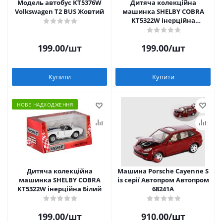
Модель автобус KT5376W
Дитяча колекційна
Volkswagen T2 BUS Жовтий
машинка SHELBY COBRA
KT5322W інерційна
Червоний
199.00
/шт
199.00
/шт
Купити
Купити
НОВЕ НАДХОДЖЕННЯ
Дитяча колекційна
Машина Porsche Cayenne S
машинка SHELBY COBRA
із серії Автопром Автопром
KT5322W інерційна Білий
68241A
199.00
/шт
910.00
/шт