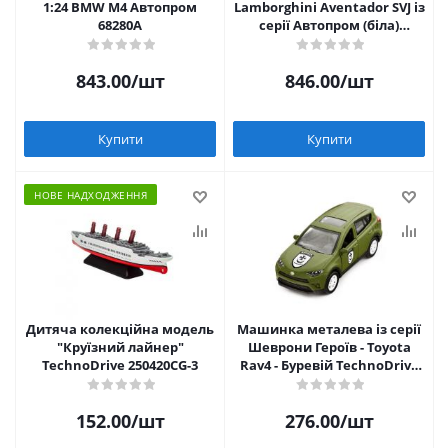
1:24 BMW M4 Автопром
Lamborghini Aventador SVJ із
68280A
серії Автопром (біла)
Автопром 68269A
843.00
/шт
846.00
/шт
Купити
Купити
НОВЕ НАДХОДЖЕННЯ
Дитяча колекційна модель
Машинка металева із серії
"Круїзний лайнер"
Шеврони Героїв - Toyota
TechnoDrive 250420CG-3
Rav4 - Буревій TechnoDrive
KM6198
152.00
/шт
276.00
/шт