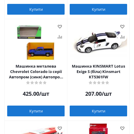
Купити
Купити
Машинка металева
Машинка KINSMART Lotus
Chevrolet Colorado із серії
Exige S (біла) Kinsmart
Автопром (синя) Автопром
KT5361FW
68442
425.00
/шт
207.00
/шт
Купити
Купити