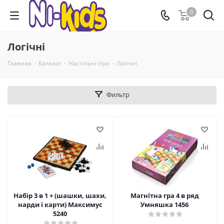
0
Логічні
Главная
-
Каталог
-
Настільні ігри
-
Логічні
Фильтр
Набір 3 в 1 + (шашки, шахи,
Магнітна гра 4 в ряд
нарди і карти) Максимус
Умняшка 1456
5240