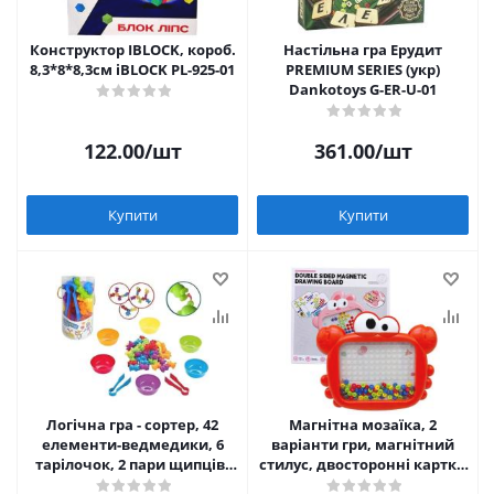
Конструктор IBLOCK, короб.
Настільна гра Ерудит
8,3*8*8,3см iBLOCK PL-925-01
PREMIUM SERIES (укр)
Dankotoys G-ER-U-01
122.00
/шт
361.00
/шт
Купити
Купити
Логічна гра - сортер, 42
Магнітна мозаїка, 2
елементи-ведмедики, 6
варіанти гри, магнітний
тарілочок, 2 пари щипців,
стилус, двосторонні картки
елементи зʼєднуються, в
із завданнями КРАБ