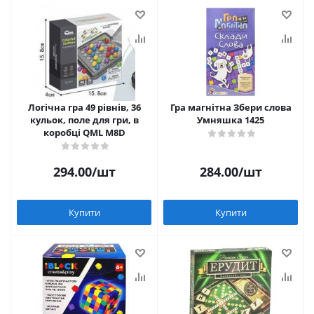
Логічна гра 49 рівнів, 36
Гра магнітна Збери слова
кульок, поле для гри, в
Умняшка 1425
коробці QML M8D
294.00
/шт
284.00
/шт
Купити
Купити