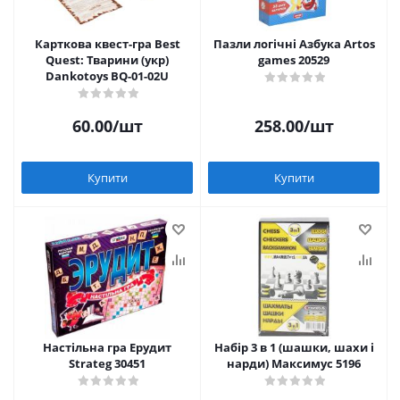
Карткова квест-гра Best
Пазли логічні Азбука Artos
Quest: Тварини (укр)
games 20529
Dankotoys BQ-01-02U
60.00
/шт
258.00
/шт
Купити
Купити
Настільна гра Ерудит
Набір 3 в 1 (шашки, шахи і
Strateg 30451
нарди) Максимус 5196