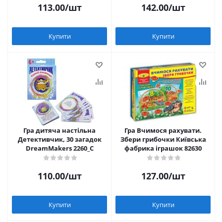
113.00
/шт
142.00
/шт
Купити
Купити
Гра дитяча настільна
Гра Вчимося рахувати.
Детективчик, 30 загадок
Збери грибочки Київська
DreamMakers 2260_C
фабрика іграшок 82630
110.00
/шт
127.00
/шт
Купити
Купити