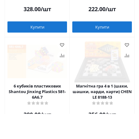
слюді MIC 2188-95
(ПОМАРАНЧЕВИЙ) MIC ME285
328.00
/шт
222.00
/шт
Купити
Купити
6 кубиків пластикових
Магнітна гра 4 в 1 (шахи,
Shantou Jinxing Plastics 581-
шашки, нарди, карти) CHEN
6A6.7
LE 8188-13
380.00
/шт
356.00
/шт
Купити
Купити