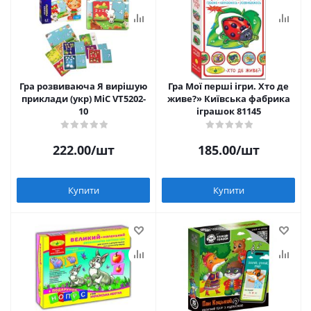
Гра розвиваюча Я вирішую
Гра Мої перші ігри. Хто де
приклади (укр) MiC VT5202-
живе?» Київська фабрика
10
іграшок 81145
222.00
/шт
185.00
/шт
Купити
Купити