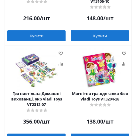
VT3106-10
216.00
/шт
148.00
/шт
Купити
Купити
Гра настільна Домашні
Магнітна гра-одягалка Фея
вихованці, укр Vladi Toys
Vladi Toys VT3204-28
VT2312-07
356.00
/шт
138.00
/шт