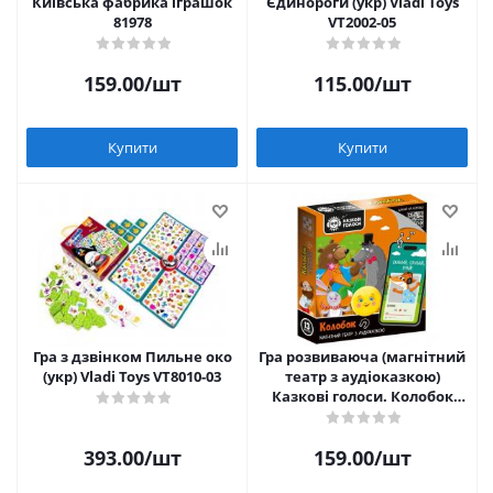
Київська фабрика іграшок
Єдинороги (укр) Vladi Toys
81978
VT2002-05
159.00
/шт
115.00
/шт
Купити
Купити
Гра з дзвінком Пильне око
Гра розвиваюча (магнітний
(укр) Vladi Toys VT8010-03
театр з аудіоказкою)
Казкові голоси. Колобок
Vladi Toys VT3206-38
393.00
/шт
159.00
/шт