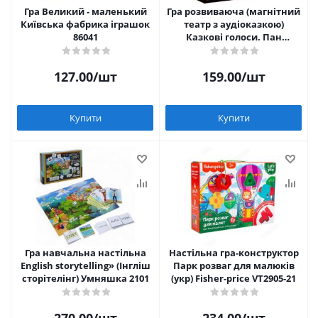
Гра Великий - маленький
Гра розвиваюча (магнітний
Київська фабрика іграшок
театр з аудіоказкою)
86041
Казкові голоси. Пан
Коцький Vladi Toys VT3206-34
127.00
/шт
159.00
/шт
Купити
Купити
Гра навчальна настільна
Настільна гра-конструктор
English storytelling» (Інгліш
Парк розваг для малюків
сторітелінг) Умняшка 2101
(укр) Fisher-price VT2905-21