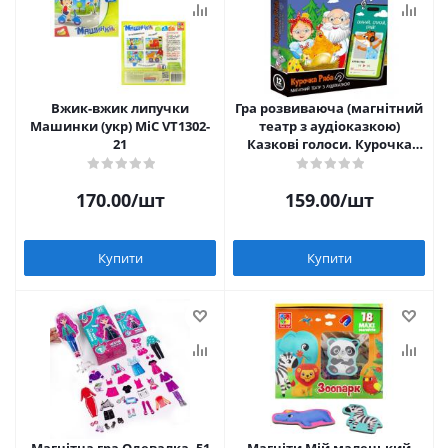
Вжик-вжик липучки
Гра розвиваюча (магнітний
Машинки (укр) MiC VT1302-
театр з аудіоказкою)
21
Казкові голоси. Курочка
Ряба Vladi Toys VT3206-39
170.00
/шт
159.00
/шт
Купити
Купити