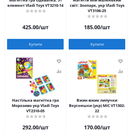
Магнітна гра Одевалка, 51
Магніти Мій маленький
елемент Vladi Toys VT3210-14
світ: Зоопарк, укр Vladi Toys
VT3106-25
425.00
/шт
185.00
/шт
Купити
Купити
Настільна магнітна гра
Вжик-вжик липучки
Морозиво укр Vladi Toys
Вкусняшки (укр) MiC VT1302-
VT2310-05
22
292.00
/шт
170.00
/шт