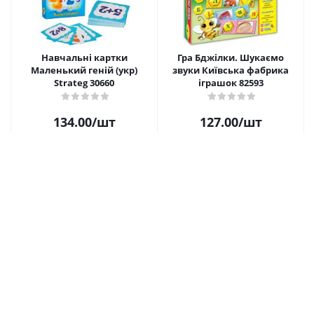
Навчальні картки
Гра Бджілки. Шукаємо
Маленький геній (укр)
звуки Київська фабрика
Strateg 30660
іграшок 82593
134.00
/шт
127.00
/шт
Купити
Купити
Настільна гра Будинок
Гра Мої перші ігри.Мами і
знань (укр) MiC 30454
малюки. Північні тварини