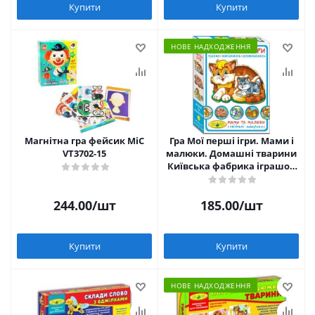
Купити
Купити
НОВЕ НАДХОДЖЕННЯ
Магнітна гра фейсик MiC
Гра Мої перші ігри. Мами і
VT3702-15
малюки. Домашні тварини
Київська фабрика іграшок
81091
244.00
/шт
185.00
/шт
Купити
Купити
НОВЕ НАДХОДЖЕННЯ