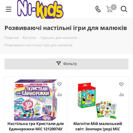
0
Розвиваючі настільні ігри для малюків
Главная
-
Каталог
-
Іграшки для малюків
-
Розвиваючі настільні ігри для малюків
Фильтр
Настільна гра Кристали для
Магніти Мій маленький
Единорожки MiC 12120074У
світ: Зоопарк (укр) MiC