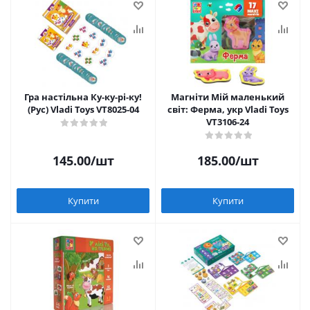
Гра настільна Ку-ку-рі-ку!
Магніти Мій маленький
(Рус) Vladi Toys VT8025-04
світ: Ферма, укр Vladi Toys
VT3106-24
145.00
/шт
185.00
/шт
Купити
Купити