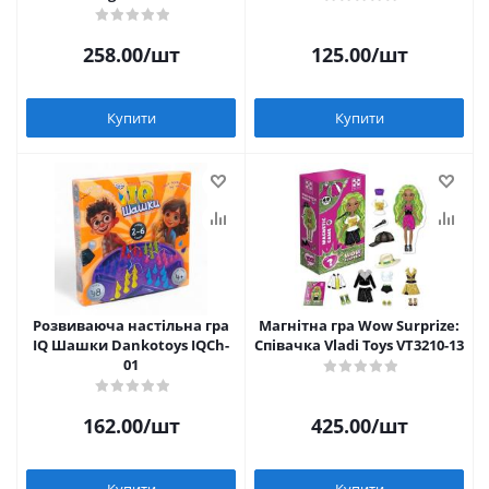
258.00
/шт
125.00
/шт
Купити
Купити
Розвиваюча настільна гра
Магнітна гра Wow Surprize:
IQ Шашки Dankotoys IQCh-
Співачка Vladi Toys VT3210-13
01
162.00
/шт
425.00
/шт
Купити
Купити