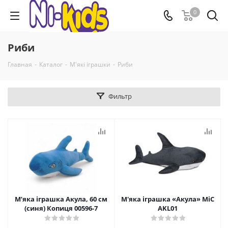
0
Риби
Главная
-
Каталог
-
М'які іграшки
-
Риби
Фильтр
Мʼяка іграшка Акула, 60 см
М'яка іграшка «Акула» MiC
(синя) Копиця 00596-7
AKL01