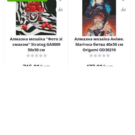
Алмазна мозаїка "Фото зі
Алмазна мозаїка Аніме.
смаком" Strateg GA0009
Магічна битва 40х50 см
50х50 см
Origami OD30210
715.00
/шт
477.00
/шт
Купити
Купити