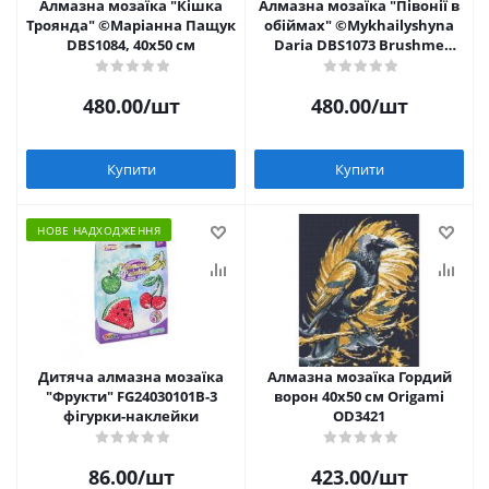
Алмазна мозаїка "Кішка
Алмазна мозаїка "Півонії в
Троянда" ©Маріанна Пащук
обіймах" ©Mykhailyshyna
DBS1084, 40x50 см
Daria DBS1073 Brushme
40х50 см
480.00
/шт
480.00
/шт
Купити
Купити
НОВЕ НАДХОДЖЕННЯ
Дитяча алмазна мозаїка
Алмазна мозаїка Гордий
"Фрукти" FG24030101B-3
ворон 40х50 см Origami
фігурки-наклейки
OD3421
86.00
/шт
423.00
/шт