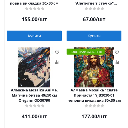
повна викладка 30х30 см
"Апетитне тістечко"
AMM1036, 15х20 см
155.00
/шт
67.00
/шт
Купити
Купити
НОВЕ НАДХОДЖЕННЯ
Алмазна мозаїка Аніме.
Алмазна мозаїка "Святе
Магічна битва 40х50 см
Причастя" YJB3030-01
Origami OD30790
неповна викладка 30х30 см
411.00
/шт
177.00
/шт