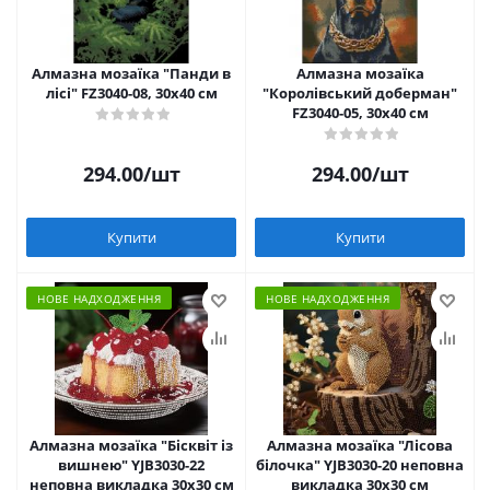
Алмазна мозаїка "Панди в
Алмазна мозаїка
лісі" FZ3040-08, 30х40 см
"Королівський доберман"
FZ3040-05, 30х40 см
294.00
/шт
294.00
/шт
Купити
Купити
НОВЕ НАДХОДЖЕННЯ
НОВЕ НАДХОДЖЕННЯ
Алмазна мозаїка "Бісквіт із
Алмазна мозаїка "Лісова
вишнею" YJB3030-22
білочка" YJB3030-20 неповна
неповна викладка 30х30 см
викладка 30х30 см