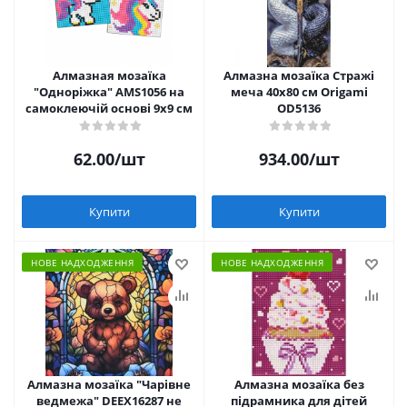
Алмазная мозаїка
Алмазна мозаїка Стражі
"Одноріжка" AMS1056 на
меча 40х80 см Origami
самоклеючій основі 9x9 см
OD5136
62.00
/шт
934.00
/шт
Купити
Купити
НОВЕ НАДХОДЖЕННЯ
НОВЕ НАДХОДЖЕННЯ
Алмазна мозаїка "Чарівне
Алмазна мозаїка без
ведмежа" DEEX16287 не
підрамника для дітей