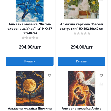
Алмазна мозаїка "Янгол-
Алмазна картина "Веселі
охоронець України" HX487
статуетки" HX192 30х40 см
30х40 см
294.00
/шт
294.00
/шт
Купити
Купити
Алмазна мозаїка Дівчина
Алмазна мозаїка Аніме