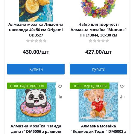
Алмазна мозаїка Лимонна
Набір для творчості
насолода 40х50 см Origami
Алмазна мозаїка "Віночок"
OD3527
HHE13844, 30х30 см
430.00
/шт
427.00
/шт
Купити
Купити
НОВЕ НАДХОДЖЕННЯ
НОВЕ НАДХОДЖЕННЯ
Алмазна мозаїка "Панда
Алмазна мозаїка
донат" DM5006 з рамкою
"Ведмедик Тедді" DM5003 з