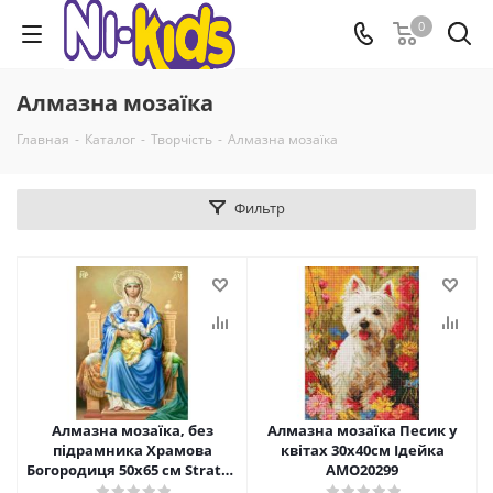
0
Алмазна мозаїка
Главная
-
Каталог
-
Творчість
-
Алмазна мозаїка
Фильтр
Алмазна мозаїка, без
Алмазна мозаїка Песик у
підрамника Храмова
квітах 30х40см Ідейка
Богородиця 50х65 см Strateg
AMO20299
SGK86001