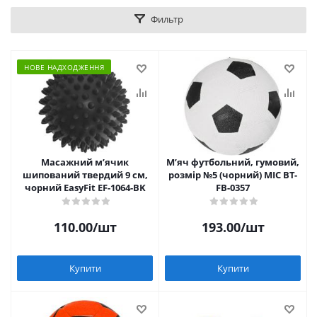
Фильтр
НОВЕ НАДХОДЖЕННЯ
Масажний мʼячик
Мʼяч футбольний, гумовий,
шипований твердий 9 см,
розмір №5 (чорний) MIC BT-
чорний EasyFit EF-1064-BK
FB-0357
110.00
/шт
193.00
/шт
Купити
Купити