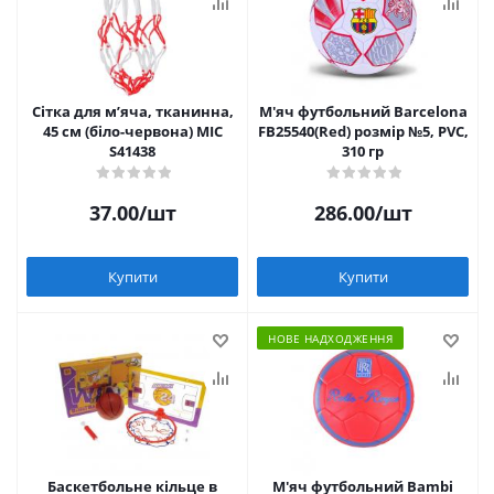
Сітка для мʼяча, тканинна,
М'яч футбольний Barcelona
45 см (біло-червона) MIC
FB25540(Red) розмір №5, PVC,
S41438
310 гр
37.00
/шт
286.00
/шт
Купити
Купити
НОВЕ НАДХОДЖЕННЯ
Баскетбольне кільце в
М'яч футбольний Bambi