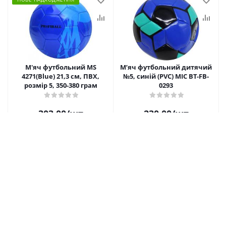
М'яч футбольний MS
Мʼяч футбольний дитячий
4271(Blue) 21,3 см, ПВХ,
№5, синій (PVC) MIC BT-FB-
розмір 5, 350-380 грам
0293
303.00
/шт
230.00
/шт
Купити
Купити
НОВЕ НАДХОДЖЕННЯ