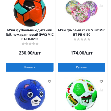
Мʼяч футбольний дитячий
М'яч гумовий 23 см 5 шт MiC
№5, помаранчевий (PVC) MIC
BT-PB-0150
BT-FB-0293
230.00
/шт
174.00
/шт
Купити
Купити