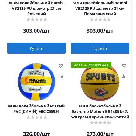
М'яч волейбольний Bambi
М'яч волейбольний Bambi
VB2125 PU діаметр 21 см
VB2125 PU діаметр 21 см
Рожевий
Помаранчевий
303.00
/шт
303.00
/шт
Купити
Купити
НОВЕ НАДХОДЖЕННЯ
Мʼяч волейбольний мʼякий
М'яч баскетбольний
PVC (СИНІЙ) MIC C55986
Extreme Motion BB1485 № 7,
520 грам Коричнево-жовтий
326.00
/шт
273.00
/шт