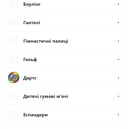
Боулінг
Гантелі
Гімнастичні палиці
Гольф
Дартс
Дитячі гумові м'ячі
Еспандери