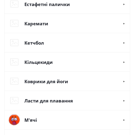
Естафетні палички
Каремати
Кетчбол
Кільцекиди
Коврики для йоги
Ласти для плавання
М'ячі