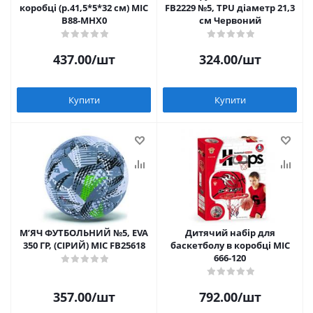
коробці (р.41,5*5*32 см) MIC
FB2229 №5, TPU діаметр 21,3
B88-MHX0
см Червоний
437.00
/шт
324.00
/шт
Купити
Купити
МʼЯЧ ФУТБОЛЬНИЙ №5, EVA
Дитячий набір для
350 ГР, (СІРИЙ) MIC FB25618
баскетболу в коробці MIC
666-120
357.00
/шт
792.00
/шт